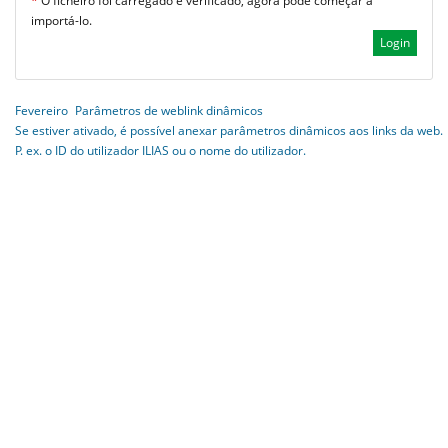
*
O ficheiro foi carregado e verificado, agora pode começar a
importá-lo.
Fevereiro
Parâmetros de weblink dinâmicos
Se estiver ativado, é possível anexar parâmetros dinâmicos aos links da web.
P. ex. o ID do utilizador ILIAS ou o nome do utilizador.