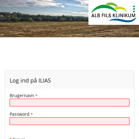
Show
More
Log ind på ILIAS
Brugernavn
*
Password
*